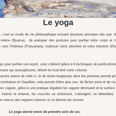
Le yoga
 c’est un mode de vie philosophique incluant plusieurs principes tels que d’
 même (Nyama), de pratiquer des postures pour purifier notre corps et no
vers l’intérieur (Pratyahara), maîtriser notre attention et notre intention (D
ps pour purifier son esprit, cela s’obtient grâce à 6 techniques de purificati
stures qui assouplissent, étirent et musclent notre colonne.
 muscles autour de celle ci, et de rester longtemps dans les postures permet plu
ncentration et l’équilibre, cela permet d’être plus zen, de lâcher prise et de v
les vagues, grâce à une pratique régulière les vagues diminuent et la surface 
ps interne et externe, les muscles se renforcent, s’allongent, se détendent,
on masse des organes internes et on élimine les toxines.
Le yoga donne envie de prendre soin de soi.