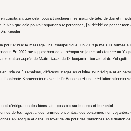
te en constatant que cela pouvait soulager mes maux de tête, de dos et m’aide
 le bien que cela pouvait apporter aux personnes, j’ai décidé de passer mo
 Viu Kessler.
e pour étudier le massage Thaï thérapeutique. En 2018 je me suis formée au
rofondeur. En 2022 me rapprochant de la ménopause je me suis formée au Yoga
la respiration auprès de Maitri Baraz, du Dr benjamin Bernard et de Pelagotti.
ma en Inde de 3 semaines, différents stages en cuisine ayurvédique et en net
t l’anatomie Biomécanique avec le Dr Bonneau et une méditation silencieuse 
e et d’intégration des biens faits possible sur le corps et le mental.
onnes de tout âges, à des femmes enceintes, des personnes non voyantes, en 
rsonnes épileptique et dans un foyer de vie pour des personnes en situation d